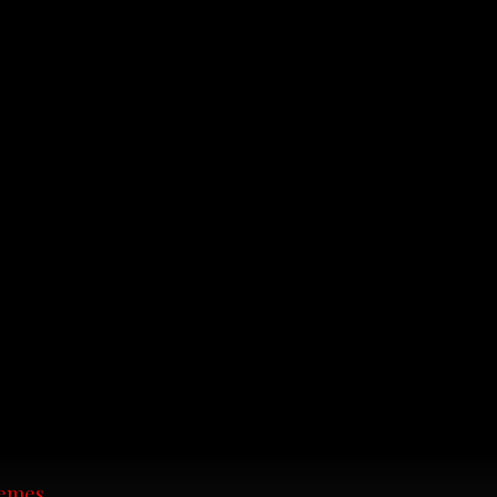
emes
.