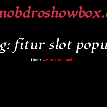
mobdroshowbox.
g:
fitur slot popu
Home
fitur slot populer