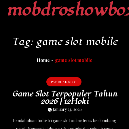
mobdroshowbo
Skip
to
content
Tag:
game slot mobile
Home
game slot mobile
PANDUAN SLOT
Game Slot Terpopuler Tahun
2026 | 12Hoki
January 23, 2026
Pendahuluan Industri game slot online terus berkembang
pesat. Memasuki tahun 2026, popularitas sebuah game