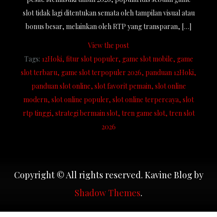
slot tidak lagi ditentukan semata oleh tampilan visual atau
bonus besar, melainkan oleh RTP yang transparan, […]
View the post
Tags:
12Hoki
fitur slot populer
game slot mobile
game
slot terbaru
game slot terpopuler 2026
panduan 12Hoki
panduan slot online
slot favorit pemain
slot online
modern
slot online populer
slot online terpercaya
slot
rtp tinggi
strategi bermain slot
tren game slot
tren slot
2026
Copyright © All rights reserved. Kavine Blog by
Shadow Themes
.