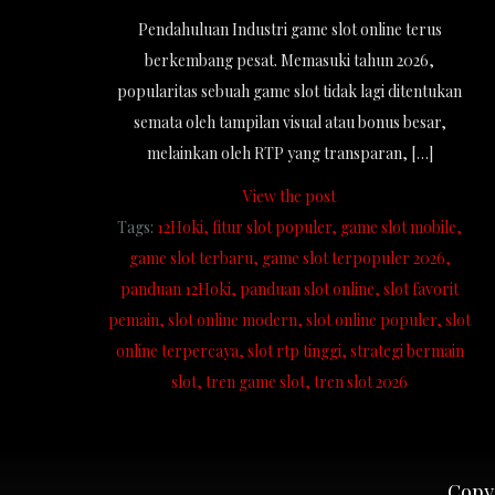
Pendahuluan Industri game slot online terus
berkembang pesat. Memasuki tahun 2026,
popularitas sebuah game slot tidak lagi ditentukan
semata oleh tampilan visual atau bonus besar,
melainkan oleh RTP yang transparan, […]
View the post
Tags:
12Hoki
fitur slot populer
game slot mobile
game slot terbaru
game slot terpopuler 2026
panduan 12Hoki
panduan slot online
slot favorit
pemain
slot online modern
slot online populer
slot
online terpercaya
slot rtp tinggi
strategi bermain
slot
tren game slot
tren slot 2026
Copyr