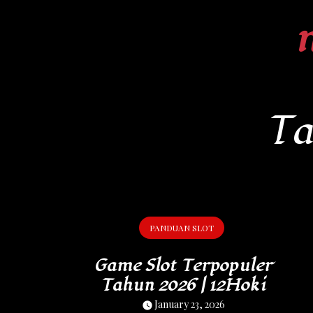
Skip
to
content
Ta
PANDUAN SLOT
Game Slot Terpopuler
Tahun 2026 | 12Hoki
January 23, 2026