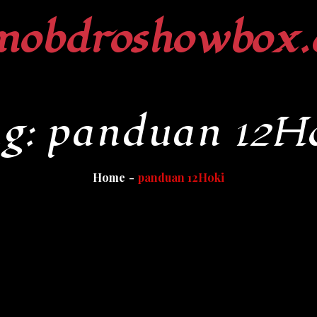
mobdroshowbox.
g:
panduan 12H
Home
panduan 12Hoki