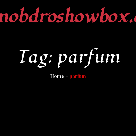
mobdroshowbox.
Tag:
parfum
Home
parfum