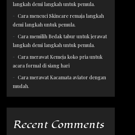
langkah demi langkah untuk pemula.
Cara mencuci Skincare remaja langkah
demi langkah untuk pemula.
Cara memilih Bedak tabur untuk jerawat
langkah demi langkah untuk pemula.
Cara merawat Kemeja koko pria untuk
acara formal di siang hari
Cara merawat Kacamata aviator dengan
mudah.
Recent Comments