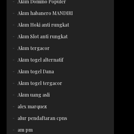
Akun Domino Populer
Akun habanero MANDIRI
Akun Hoki anti rungkat
Akun Slot anti rungkat
Akun tergacor
Akun togel alternatif
Akun togel Dana
Akun togel tergacor
Akun uang asli
alex marquez
alur pendaftaran cpns
am pm