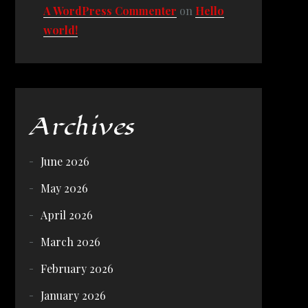
A WordPress Commenter
on
Hello
world!
Archives
June 2026
May 2026
April 2026
March 2026
February 2026
January 2026