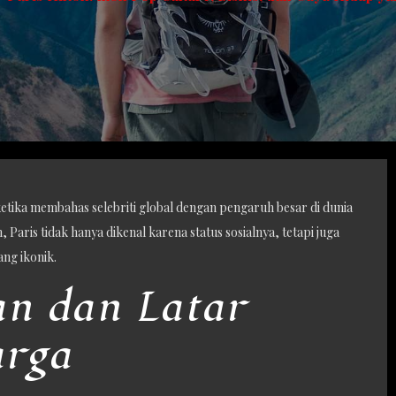
ketika membahas selebriti global dengan pengaruh besar di dunia
, Paris tidak hanya dikenal karena status sosialnya, tetapi juga
ang ikonik.
n dan Latar
arga