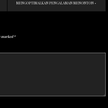
MENGOPTIMALKAN PENGALAMAN MENONTON
re marked
*