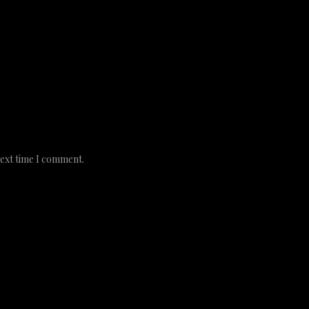
next time I comment.