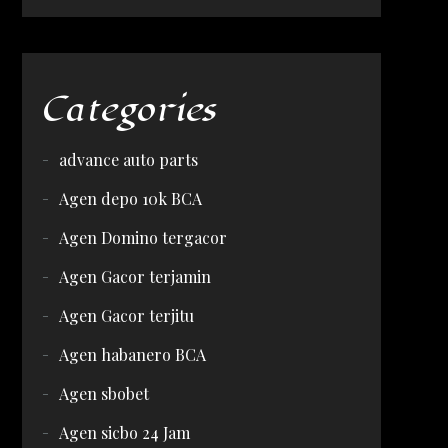
Categories
advance auto parts
Agen depo 10k BCA
Agen Domino tergacor
Agen Gacor terjamin
Agen Gacor terjitu
Agen habanero BCA
Agen sbobet
Agen sicbo 24 Jam