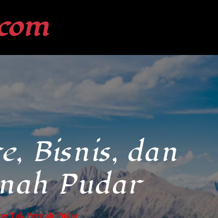
com
e, Bisnis, dan
rnah Pudar
yang Tak Pernah Pudar