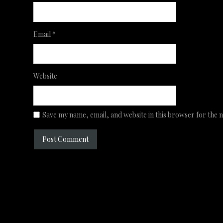
Email
*
Website
Save my name, email, and website in this browser for the 