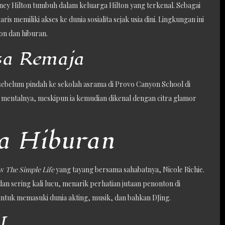
tney Hilton tumbuh dalam keluarga Hilton yang terkenal. Sebagai
ris memiliki akses ke dunia sosialita sejak usia dini. Lingkungan ini
on dan hiburan.
sa Remaja
sebelum pindah ke sekolah asrama di Provo Canyon School di
 mentalnya, meskipun ia kemudian dikenal dengan citra glamor
ia Hiburan
ow
The Simple Life
yang tayang bersama sahabatnya, Nicole Richie.
n sering kali lucu, menarik perhatian jutaan penonton di
 untuk memasuki dunia akting, musik, dan bahkan DJing.
J