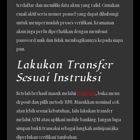
terdaftar dan memiliki data akun yang valid. Gunakan
email aktif serta nomor ponsel yang dapat dihubungi
untuk mempermudah proses verifikasi. Keamanan
akun juga perlu diperhatikan dengan membuat
password unik dan tidak membagikannya kepada siapa
pun.
Lakukan Transfer
Sesuai Instruksi
Setelah berhasil masuk melalui
hokiku88
, buka menu
deposit dan pilih metode BNI. Masukkan nominal 10K
atau lebih sesuai kebutuhan, lalu lakukan transfer
melalui ATM atau aplikasi mobile banking. Jangan lupa
simpan bukti transaksi sebagai langkah antisipasi jika
diperlukan verifikasi tambahan.