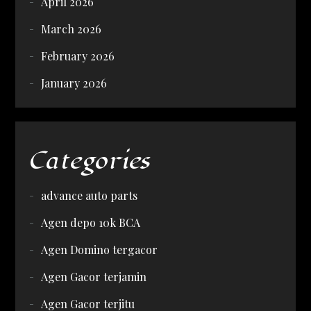
April 2026
March 2026
February 2026
January 2026
Categories
advance auto parts
Agen depo 10k BCA
Agen Domino tergacor
Agen Gacor terjamin
Agen Gacor terjitu