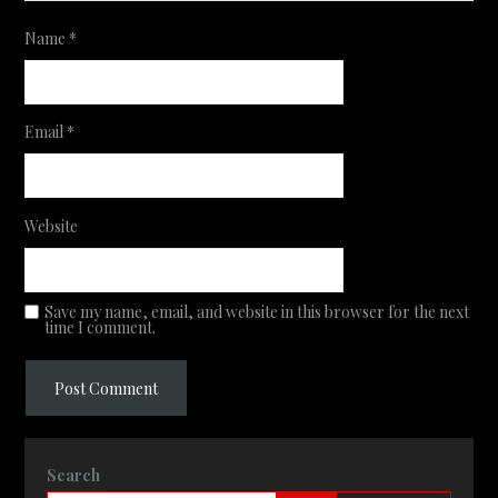
Name
*
Email
*
Website
Save my name, email, and website in this browser for the next
time I comment.
Search