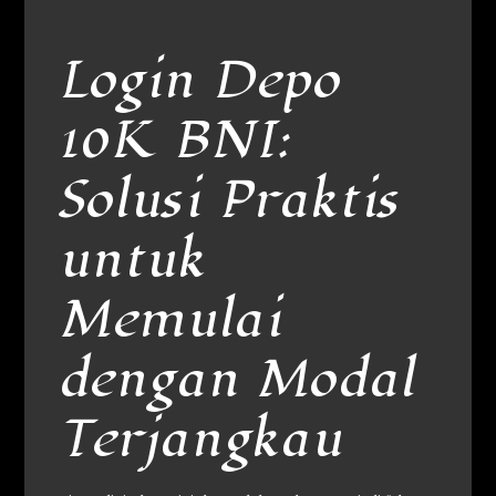
Login Depo
10K BNI:
Solusi Praktis
untuk
Memulai
dengan Modal
Terjangkau