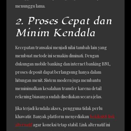
menunggu lama.
2. Proses Cepat dan
Minim Kendala
Kecepatan transaksi menjadi nilai tambah lain yang
membuat metode ini semakin diminati. Dengan
dukungan mobile banking dan internet banking BNI,
proses deposit dapat berlangsung hanya dalam
hitungan menit. Sistem modern juga membantu
meminimalkan kesalahan transfer karena detail
rekening biasanya sudah disediakan secara jelas.
Jika terjadi kendala akses, pengguna tidak perlu
khawatir. Banyak platform menyediakan
hokiku88 link
alternatif
agar koneksi tetap stabil. Link alternatif ini