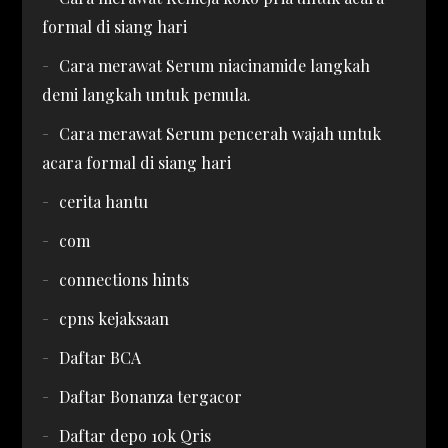
formal di siang hari
Cara merawat Serum niacinamide langkah
demi langkah untuk pemula.
Cara merawat Serum pencerah wajah untuk
acara formal di siang hari
cerita hantu
com
connections hints
cpns kejaksaan
Daftar BCA
Daftar Bonanza tergacor
Daftar depo 10k Qris