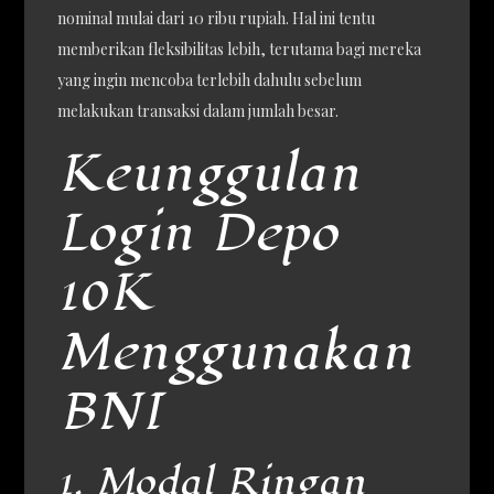
nominal mulai dari 10 ribu rupiah. Hal ini tentu
memberikan fleksibilitas lebih, terutama bagi mereka
yang ingin mencoba terlebih dahulu sebelum
melakukan transaksi dalam jumlah besar.
Keunggulan
Login Depo
10K
Menggunakan
BNI
1. Modal Ringan