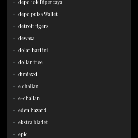
depo 10k Dipercaya
depo pulsa Wallet
detroit tigers
dewasa
dolar hari ini
dollar tree
duniaxxi
e challan
e-challan
eden hazard
ekstra bladet
epic