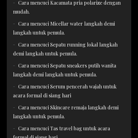
Cara mencuci Kacamata pria polarize dengan
mudah.
Cara mencuci Micellar water langkah demi
langkah untuk pemula.
Cara mencuci Sepatu running lokal langkah
demi langkah untuk pemula.
Cara mencuci Sepatu sneakers putih wanita
langkah demi langkah untuk pemula.
Cara mencuci Serum pencerah wajah untuk
acara formal di siang hari
Cara mencuci Skincare remaja langkah demi
langkah untuk pemula.
Cara mencuci Tas travel bag untuk acara
formal di siang hari