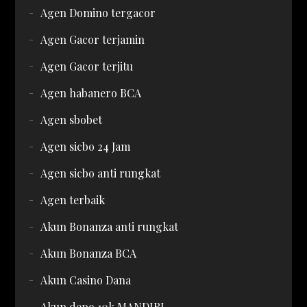
Agen Domino tergacor
Agen Gacor terjamin
Agen Gacor terjitu
Agen habanero BCA
Agen sbobet
Agen sicbo 24 Jam
Agen sicbo anti rungkat
Agen terbaik
Akun Bonanza anti rungkat
Akun Bonanza BCA
Akun Casino Dana
Akun depo 10k MANDIRI