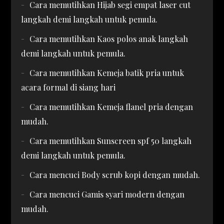
Cara memutihkan Hijab segi empat laser cut
langkah demi langkah untuk pemula.
Cara memutihkan Kaos polos anak langkah
demi langkah untuk pemula.
Cara memutihkan Kemeja batik pria untuk
acara formal di siang hari
Cara memutihkan Kemeja flanel pria dengan
mudah.
Cara memutihkan Sunscreen spf 50 langkah
demi langkah untuk pemula.
Cara mencuci Body scrub kopi dengan mudah.
Cara mencuci Gamis syari modern dengan
mudah.