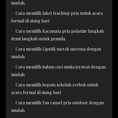
mudah.
Cara memilih Jaket tracktop pria untuk acara
formal di siang hari
Cara memilih Kacamata pria polarize langkah
demi langkah untuk pemula.
Cara memilih Lipstik merah merona dengan
mudah.
Cara memilih Sabun cuci muka jerawat dengan
mudah.
Cara memilih Sepatu sekolah reebok untuk
acara formal di siang hari
Cara memilih Tas ransel pria outdoor dengan
mudah.