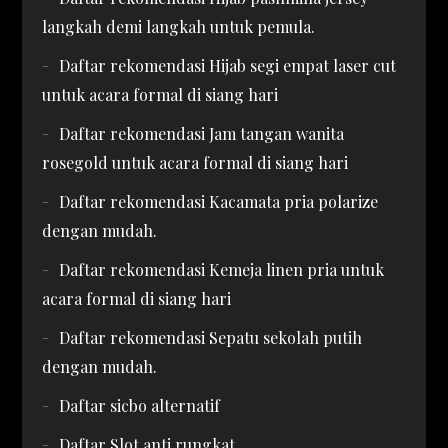
langkah demi langkah untuk pemula.
Daftar rekomendasi Hijab segi empat laser cut
untuk acara formal di siang hari
Daftar rekomendasi Jam tangan wanita
rosegold untuk acara formal di siang hari
Daftar rekomendasi Kacamata pria polarize
dengan mudah.
Daftar rekomendasi Kemeja linen pria untuk
acara formal di siang hari
Daftar rekomendasi Sepatu sekolah putih
dengan mudah.
Daftar sicbo alternatif
Daftar Slot anti rungkat