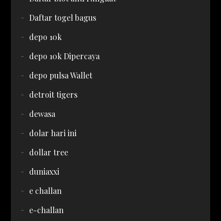
Daftar togel bagus
depo 10k
depo 10k Dipercaya
depo pulsa Wallet
detroit tigers
dewasa
dolar hari ini
dollar tree
duniaxxi
e challan
e-challan