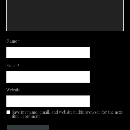
Name
*
Email
*
Website
Save my name, email, and website in this browser for the next
time I comment.