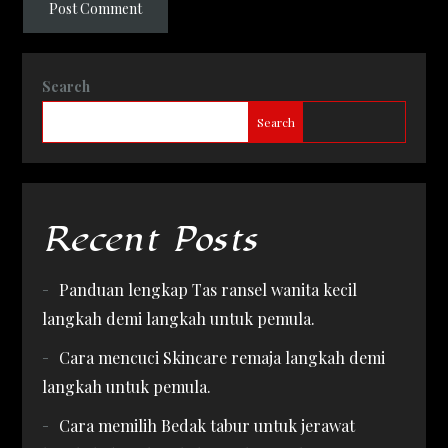
Search
Search
Recent Posts
Panduan lengkap Tas ransel wanita kecil
langkah demi langkah untuk pemula.
Cara mencuci Skincare remaja langkah demi
langkah untuk pemula.
Cara memilih Bedak tabur untuk jerawat