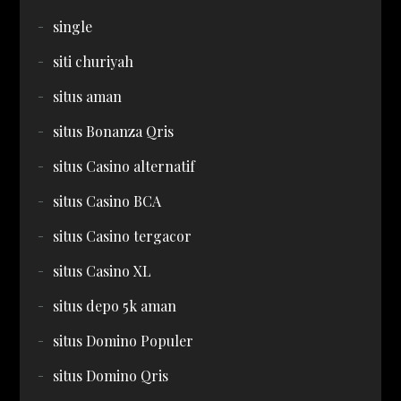
single
siti churiyah
situs aman
situs Bonanza Qris
situs Casino alternatif
situs Casino BCA
situs Casino tergacor
situs Casino XL
situs depo 5k aman
situs Domino Populer
situs Domino Qris