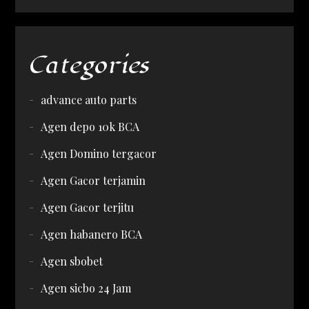
Categories
advance auto parts
Agen depo 10k BCA
Agen Domino tergacor
Agen Gacor terjamin
Agen Gacor terjitu
Agen habanero BCA
Agen sbobet
Agen sicbo 24 Jam