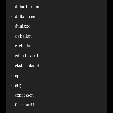
dolar hari ini
dollar tree
duniaxxi
e challan
e-challan
eden hazard
ekstra bladet
epic
etsy
expressen
fajar hari ini