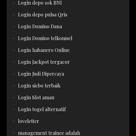
Login depo 10k BNI
Login depo pulsa Qris
Login Domino Dana
Login Domino telkomsel
Login habanero Online
Login Jackpot tergacor
Login Judi Dipercaya
Login sicbo terbaik
Login Slot aman
Login togel alternatif
loveletter
management trainee adalah