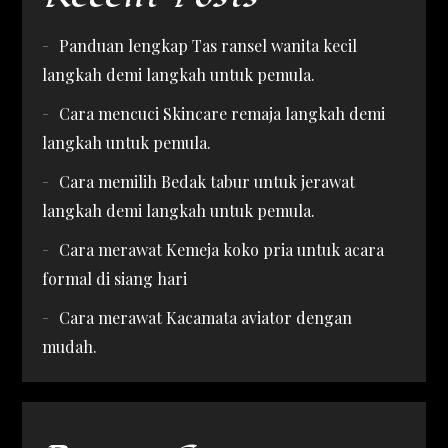
Panduan lengkap Tas ransel wanita kecil
langkah demi langkah untuk pemula.
Cara mencuci Skincare remaja langkah demi
langkah untuk pemula.
Cara memilih Bedak tabur untuk jerawat
langkah demi langkah untuk pemula.
Cara merawat Kemeja koko pria untuk acara
formal di siang hari
Cara merawat Kacamata aviator dengan
mudah.