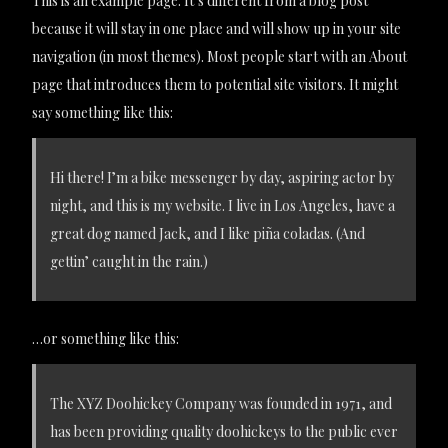
This is an example page. It’s different from a blog post
because it will stay in one place and will show up in your site
navigation (in most themes). Most people start with an About
page that introduces them to potential site visitors. It might
say something like this:
Hi there! I’m a bike messenger by day, aspiring actor by
night, and this is my website. I live in Los Angeles, have a
great dog named Jack, and I like piña coladas. (And
gettin’ caught in the rain.)
…or something like this:
The XYZ Doohickey Company was founded in 1971, and
has been providing quality doohickeys to the public ever