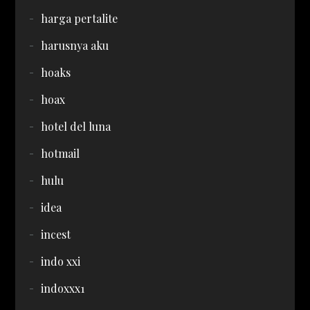
harga pertalite
harusnya aku
hoaks
hoax
hotel del luna
hotmail
hulu
idea
incest
indo xxi
indoxxx1