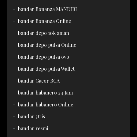
bandar Bonanza MANDIRI
bandar Bonanza Online
bandar depo 10k aman
bandar depo pulsa Online
bandar depo pulsa ovo
bandar depo pulsa Wallet
bandar Gacor BCA
bandar habanero 24 Jam
bandar habanero Online
bandar Qris
bandar resmi