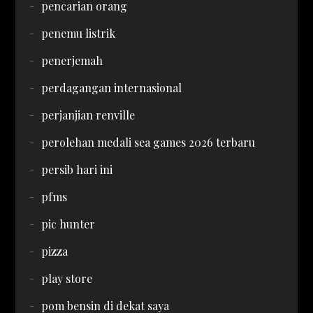
pencarian orang
penemu listrik
penerjemah
perdagangan internasional
perjanjian renville
perolehan medali sea games 2026 terbaru
persib hari ini
pfms
pic hunter
pizza
play store
pom bensin di dekat saya