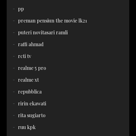
pp
preman pensiun the movie lk21
puteri novitasari ramli
raffi ahmad
rcti tv
realme 5 pro
realme xt
repubblica
ririn ekawati
rita sugiarto
ruu kpk