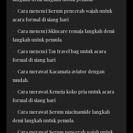
Cara mencuci Serum pencerah wajah untuk
acara formal di siang hari
Cara mencuci Skincare remaja langkah demi
langkah untuk pemula.
Cara mencuci Tas travel bag untuk acara
formal di siang hari
Cara merawat Kacamata aviator dengan
mudah.
Cara merawat Kemeja koko pria untuk acara
formal di siang hari
Cara merawat Serum niacinamide langkah
demi langkah untuk pemula.
Cara merawat Serum pencerah wajah untuk