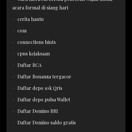
acara formal di siang hari
cerita hantu
com
connections hints
cpns kejaksaan
Daftar BCA
Daftar Bonanza tergacor
Daftar depo 10k Qris
Daftar depo pulsa Wallet
Daftar Domino BRI
Daftar Domino saldo gratis