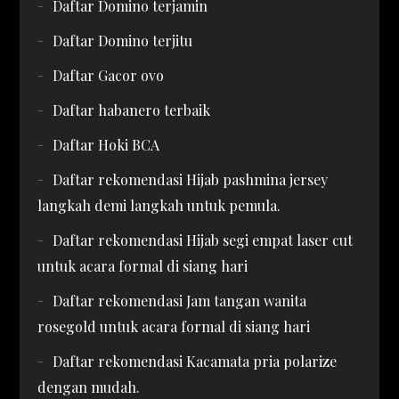
Daftar Domino terjamin
Daftar Domino terjitu
Daftar Gacor ovo
Daftar habanero terbaik
Daftar Hoki BCA
Daftar rekomendasi Hijab pashmina jersey
langkah demi langkah untuk pemula.
Daftar rekomendasi Hijab segi empat laser cut
untuk acara formal di siang hari
Daftar rekomendasi Jam tangan wanita
rosegold untuk acara formal di siang hari
Daftar rekomendasi Kacamata pria polarize
dengan mudah.