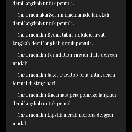
demi langkah untuk pemula.
Cara memakai Serum niacinamide langkah
demi langkah untuk pemula.
Cara memilih Bedak tabur untuk jerawat
langkah demi langkah untuk pemula.
Cara memilih Foundation ringan daily dengan
mudah.
Cara memilih Jaket tracktop pria untuk acara
formal di siang hari
Cara memilih Kacamata pria polarize langkah
demi langkah untuk pemula.
Cara memilih Lipstik merah merona dengan
mudah.