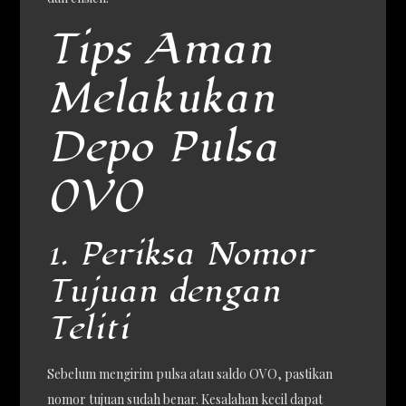
Tips Aman
Melakukan
Depo Pulsa
OVO
1. Periksa Nomor
Tujuan dengan
Teliti
Sebelum mengirim pulsa atau saldo OVO, pastikan
nomor tujuan sudah benar. Kesalahan kecil dapat