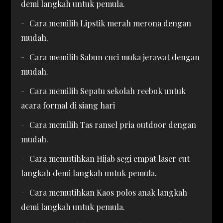
demi langkah untuk pemula.
Cara memilih Lipstik merah merona dengan
mudah.
Cara memilih Sabun cuci muka jerawat dengan
mudah.
Cara memilih Sepatu sekolah reebok untuk
acara formal di siang hari
Cara memilih Tas ransel pria outdoor dengan
mudah.
Cara memutihkan Hijab segi empat laser cut
langkah demi langkah untuk pemula.
Cara memutihkan Kaos polos anak langkah
demi langkah untuk pemula.