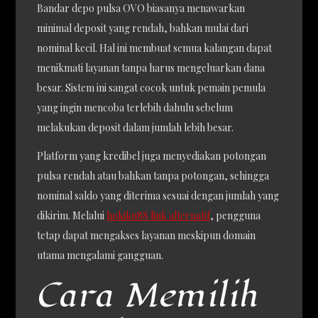
Bandar depo pulsa OVO biasanya menawarkan
minimal deposit yang rendah, bahkan mulai dari
nominal kecil. Hal ini membuat semua kalangan dapat
menikmati layanan tanpa harus mengeluarkan dana
besar. Sistem ini sangat cocok untuk pemain pemula
yang ingin mencoba terlebih dahulu sebelum
melakukan deposit dalam jumlah lebih besar.
Platform yang kredibel juga menyediakan potongan
pulsa rendah atau bahkan tanpa potongan, sehingga
nominal saldo yang diterima sesuai dengan jumlah yang
dikirim. Melalui
hokiku88 link alternatif
, pengguna
tetap dapat mengakses layanan meskipun domain
utama mengalami gangguan.
Cara Memilih