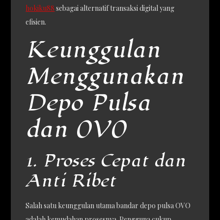
hokiku88
sebagai alternatif transaksi digital yang
efisien.
Keunggulan
Menggunakan
Depo Pulsa
dan OVO
1. Proses Cepat dan
Anti Ribet
Salah satu keunggulan utama bandar depo pulsa OVO
adalah kemudahan prosesnya. Pengguna cukup