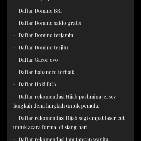
Daftar Domino BRI
Daftar Domino saldo gratis
Daftar Domino terjamin
Daftar Domino terjitu
Daftar Gacor ovo
Daftar habanero terbaik
Daftar Hoki BCA
Daftar rekomendasi Hijab pashmina jersey
langkah demi langkah untuk pemula.
Daftar rekomendasi Hijab segi empat laser cut
untuk acara formal di siang hari
Daftar rekomendasi Jam tangan wanita