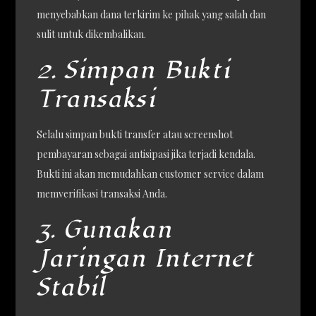
menyebabkan dana terkirim ke pihak yang salah dan
sulit untuk dikembalikan.
2. Simpan Bukti
Transaksi
Selalu simpan bukti transfer atau screenshot
pembayaran sebagai antisipasi jika terjadi kendala.
Bukti ini akan memudahkan customer service dalam
memverifikasi transaksi Anda.
3. Gunakan
Jaringan Internet
Stabil