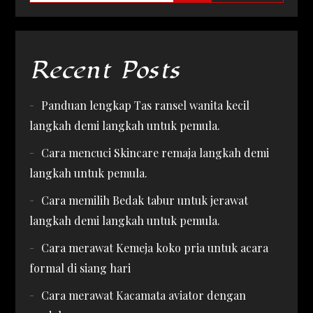
Recent Posts
Panduan lengkap Tas ransel wanita kecil
langkah demi langkah untuk pemula.
Cara mencuci Skincare remaja langkah demi
langkah untuk pemula.
Cara memilih Bedak tabur untuk jerawat
langkah demi langkah untuk pemula.
Cara merawat Kemeja koko pria untuk acara
formal di siang hari
Cara merawat Kacamata aviator dengan