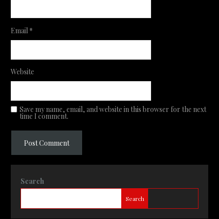
Email
*
Website
Save my name, email, and website in this browser for the next
time I comment.
Search
Search