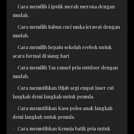
Cara memilih Lipstik merah merona dengan
mudah.
Cara memilih Sabun cuci muka jerawat dengan
mudah.
Cara memilih Sepatu sekolah reebok untuk
acara formal di siang hari
Cara memilih Tas ransel pria outdoor dengan
mudah.
Cara memutihkan Hijab segi empat laser cut
langkah demi langkah untuk pemula.
Cara memutihkan Kaos polos anak langkah
demi langkah untuk pemula.
Cara memutihkan Kemeja batik pria untuk