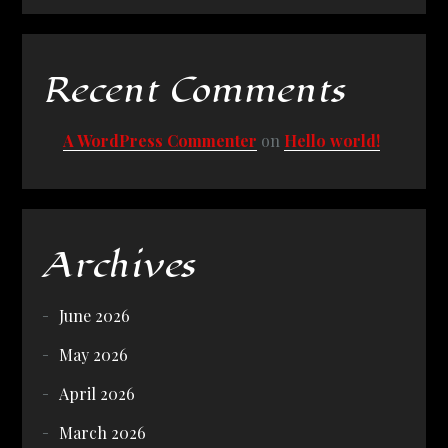
Recent Comments
A WordPress Commenter
on
Hello world!
Archives
June 2026
May 2026
April 2026
March 2026