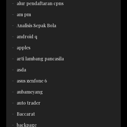
alur pendaftaran cpns
am pm
Analisis Sepak Bola
android q
apples
arti lambang pancasila
asda
asus zenfone 6
aubameyang
auto trader
Baccarat
backpage