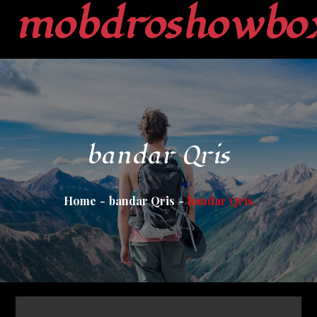
mobdroshowbo
Skip
to
content
bandar Qris
Home
bandar Qris
bandar Qris