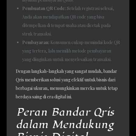
Pembuatan QR Code:
Setelah registrasi selesai,
Anda akan mendapatkan QR code yang bisa
ditempelkan di tempat usaha atau dicetak pada
struk transaksi.
Pembayaran:
Konsumen cukup memindai kode QR
yang tertera, lalu memilih metode pembayaran
yang diinginkan untuk menyelesaikan transaksi.
Dengan langkah-langkah yang sangat mudah, bandar
Qris memberikan solusi yang efektif untuk bisnis dari
berbagai ukuran, memungkinkan mereka untuk tetap
berdaya saing di era digital ini.
Peran Bandar Qris
dalam Mendukung