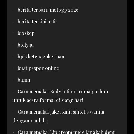
berita terbaru motogp 2026
berita terkini artis
bioskop
bolly4u
bpjs ketenagakerjaan
buat paspor online
bumn
Cara memakai Body lotion aroma parfum
untuk acara formal di siang hari
Cara memakai Jaket kulit sintetis wanita
dengan mudah.
Cara memakai Lip cream nude langkah demi