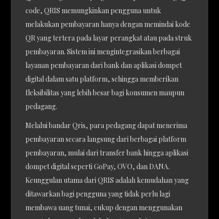
code, QRIS memungkinkan pengguna untuk
melakukan pembayaran hanya dengan memindai kode
QR yang tertera pada layar perangkat atau pada struk
pembayaran. Sistem ini mengintegrasikan berbagai
layanan pembayaran dari bank dan aplikasi dompet
digital dalam satu platform, sehingga memberikan
fleksibilitas yang lebih besar bagi konsumen maupun
pedagang.
Melalui bandar Qris, para pedagang dapat menerima
pembayaran secara langsung dari berbagai platform
pembayaran, mulai dari transfer bank hingga aplikasi
dompet digital seperti GoPay, OVO, dan DANA.
Keunggulan utama dari QRIS adalah kemudahan yang
ditawarkan bagi pengguna yang tidak perlu lagi
membawa uang tunai, cukup dengan menggunakan