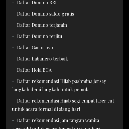
Daftar Domino BRI
Daftar Domino saldo gratis
Daftar Domino terjamin
Daftar Domino terjitu
Daftar Gacor ovo
Daftar habanero terbaik
Daftar Hoki BCA
Daftar rekomendasi Hijab pashmina jersey
langkah demi langkah untuk pemula.
Daftar rekomendasi Hijab segi empat laser cut
untuk acara formal di siang hari
Daftar rekomendasi Jam tangan wanita
rosegold untuk acara formal di siang hari