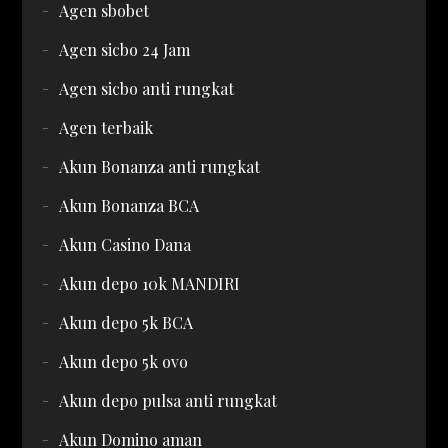
Agen sbobet
Agen sicbo 24 Jam
Agen sicbo anti rungkat
Agen terbaik
Akun Bonanza anti rungkat
Akun Bonanza BCA
Akun Casino Dana
Akun depo 10k MANDIRI
Akun depo 5k BCA
Akun depo 5k ovo
Akun depo pulsa anti rungkat
Akun Domino aman