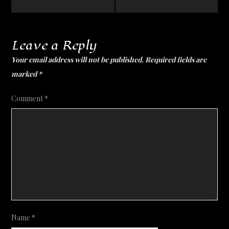
Leave a Reply
Your email address will not be published.
Required fields are
marked
*
Comment
*
Name
*