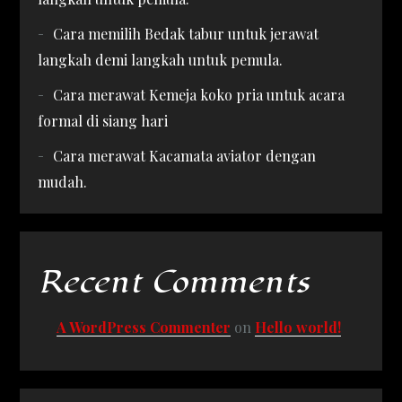
Cara memilih Bedak tabur untuk jerawat
langkah demi langkah untuk pemula.
Cara merawat Kemeja koko pria untuk acara
formal di siang hari
Cara merawat Kacamata aviator dengan
mudah.
Recent Comments
A WordPress Commenter
on
Hello world!