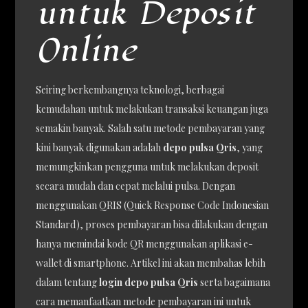
untuk Deposit
Online
Seiring berkembangnya teknologi, berbagai
kemudahan untuk melakukan transaksi keuangan juga
semakin banyak. Salah satu metode pembayaran yang
kini banyak digunakan adalah
depo pulsa Qris
, yang
memungkinkan pengguna untuk melakukan deposit
secara mudah dan cepat melalui pulsa. Dengan
menggunakan QRIS (Quick Response Code Indonesian
Standard), proses pembayaran bisa dilakukan dengan
hanya memindai kode QR menggunakan aplikasi e-
wallet di smartphone. Artikel ini akan membahas lebih
dalam tentang
login depo pulsa Qris
serta bagaimana
cara memanfaatkan metode pembayaran ini untuk