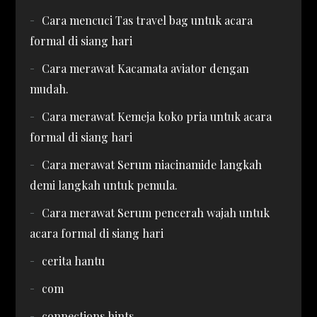
Cara mencuci Tas travel bag untuk acara
formal di siang hari
Cara merawat Kacamata aviator dengan
mudah.
Cara merawat Kemeja koko pria untuk acara
formal di siang hari
Cara merawat Serum niacinamide langkah
demi langkah untuk pemula.
Cara merawat Serum pencerah wajah untuk
acara formal di siang hari
cerita hantu
com
connections hints