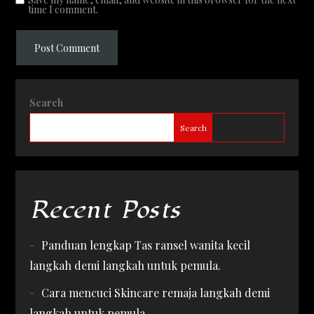
time I comment.
Search
Search
Recent Posts
Panduan lengkap Tas ransel wanita kecil
langkah demi langkah untuk pemula.
Cara mencuci Skincare remaja langkah demi
langkah untuk pemula.