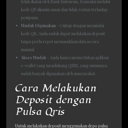
telah diakui oleh Bank Indonesia, transaksi melalui
kode QR dijamin aman dan tidak rentan terhadap
penipuan.
Mudah Digunakan
– Cukup dengan memindai
kode QR, Anda sudah dapat melakukan deposit
tanpa perlu repot memasukkan data secara
manual.
Akses Mudah
– Anda hanya memerlukan aplikasi
e-wallet yang mendukung QRIS, yang umumnya
sudah banyak digunakan oleh masyarakat.
Cara Melakukan
Deposit dengan
Pulsa Qris
Untuk melakukan deposit menggunakan depo pulsa