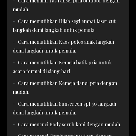
Cara memilih Tas ransel pria outdoor dengan
mudah.
Cara memutihkan Hijab segi empat laser cut
langkah demi langkah untuk pemula.
Cara memutihkan Kaos polos anak langkah
demi langkah untuk pemula.
Cara memutihkan Kemeja batik pria untuk
acara formal di siang hari
Cara memutihkan Kemeja flanel pria dengan
mudah.
Cara memutihkan Sunscreen spf 50 langkah
demi langkah untuk pemula.
Cara mencuci Body scrub kopi dengan mudah.