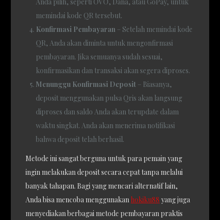
Anda pilih, seperti OVO, Dana, atau GoPay, untuk
memindai kode QR tersebut.
Konfirmasi Pembayaran
– Setelah memindai kode
QR, Anda akan diminta untuk mengonfirmasi
pembayaran. Jika semuanya sudah sesuai,
konfirmasikan dan transaksi akan segera diproses.
Menunggu Konfirmasi Deposit
– Biasanya,
deposit menggunakan pulsa Qris akan langsung
diproses dan saldo Anda akan terupdate dalam
waktu singkat. Anda akan menerima notifikasi
bahwa deposit telah berhasil.
Metode ini sangat berguna untuk para pemain yang
ingin melakukan deposit secara cepat tanpa melalui
banyak tahapan. Bagi yang mencari alternatif lain,
Anda bisa mencoba menggunakan
hokiku88
yang juga
menyediakan berbagai metode pembayaran praktis