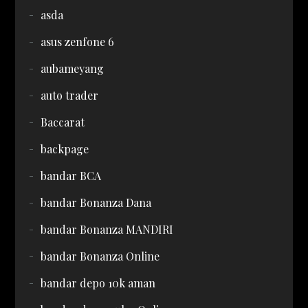
asda
asus zenfone 6
aubameyang
auto trader
Baccarat
backpage
bandar BCA
bandar Bonanza Dana
bandar Bonanza MANDIRI
bandar Bonanza Online
bandar depo 10k aman