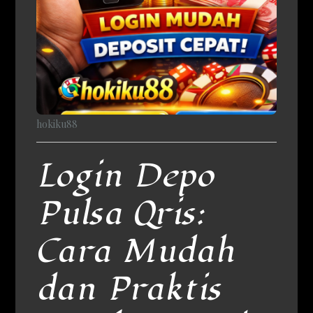
hokiku88
Login Depo
Pulsa Qris:
Cara Mudah
dan Praktis