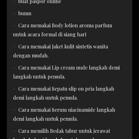
buat paspor online
bumn
Cara memakai Body lotion aroma parfum
untuk acara formal di siang hari
Cara memakai Jaket kulit sintetis wanita
dengan mudah.
Cara memakai Lip cream nude langkah demi
langkah untuk pemula.
Cara memakai Sepatu slip on pria langkah
demi langkah untuk pemula.
Cara memakai Serum niacinamide langkah
demi langkah untuk pemula.
Cara memilih Bedak tabur untuk jerawat