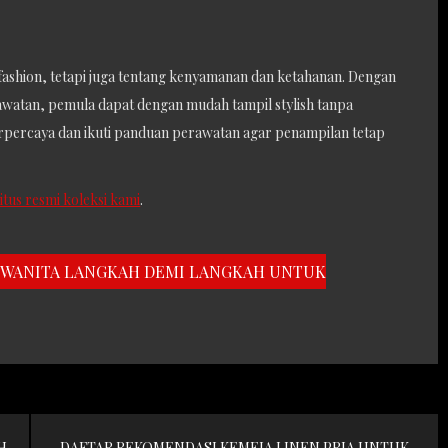
l fashion, tetapi juga tentang kenyamanan dan ketahanan. Dengan
watan, pemula dapat dengan mudah tampil stylish tanpa
terpercaya dan ikuti panduan perawatan agar penampilan tetap
situs resmi koleksi kami
.
S WANITA LANGKAH DEMI LANGKAH UNTUK
H
DAFTAR REKOMENDASI KEMEJA LINEN PRIA UNTUK