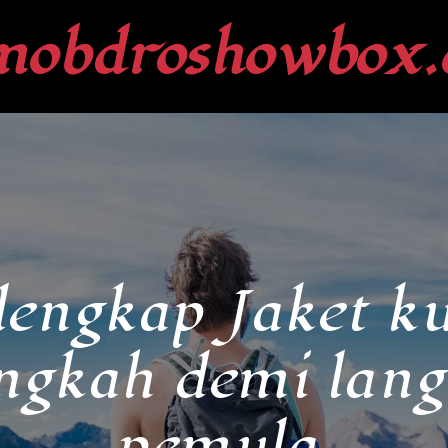
mobdroshowbox.
ngkap Jaket kul
ngkah demi lan
pemula.