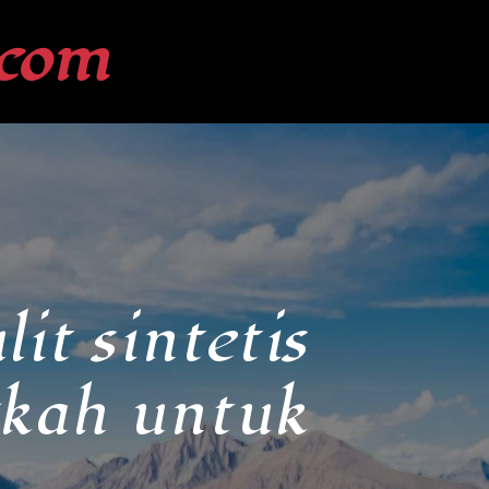
com
it sintetis
gkah untuk