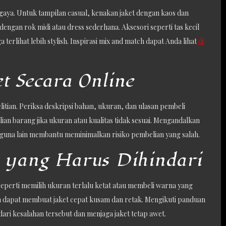
k gaya. Untuk tampilan casual, kenakan jaket dengan kaos dan
engan rok midi atau dress sederhana. Aksesori seperti tas kecil
erlihat lebih stylish. Inspirasi mix and match dapat Anda lihat
di
et Secara Online
elitian. Periksa deskripsi bahan, ukuran, dan ulasan pembeli
ian barang jika ukuran atau kualitas tidak sesuai. Mengandalkan
gguna lain membantu meminimalkan risiko pembelian yang salah.
 yang Harus Dihindari
eperti memilih ukuran terlalu ketat atau membeli warna yang
in dapat membuat jaket cepat kusam dan retak. Mengikuti panduan
ri kesalahan tersebut dan menjaga jaket tetap awet.