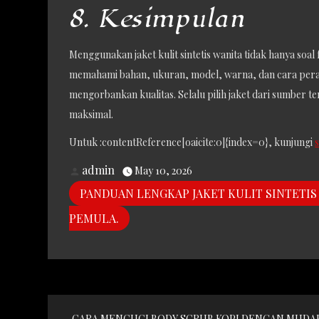
8. Kesimpulan
Menggunakan jaket kulit sintetis wanita tidak hanya soa
memahami bahan, ukuran, model, warna, dan cara pera
mengorbankan kualitas. Selalu pilih jaket dari sumber 
maksimal.
Untuk :contentReference[oaicite:0]{index=0}, kunjungi
admin
May 10, 2026
PANDUAN LENGKAP JAKET KULIT SINTETI
PEMULA.
Post
CARA MENCUCI BODY SCRUB KOPI DENGAN MUDA