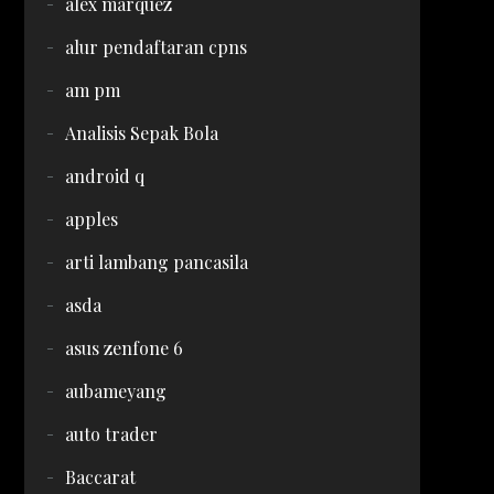
alex marquez
alur pendaftaran cpns
am pm
Analisis Sepak Bola
android q
apples
arti lambang pancasila
asda
asus zenfone 6
aubameyang
auto trader
Baccarat