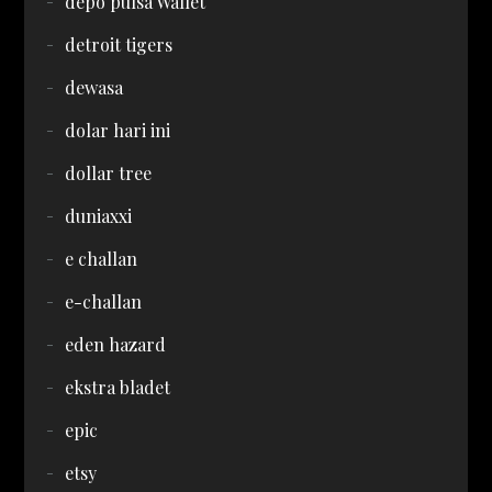
depo pulsa Wallet
detroit tigers
dewasa
dolar hari ini
dollar tree
duniaxxi
e challan
e-challan
eden hazard
ekstra bladet
epic
etsy