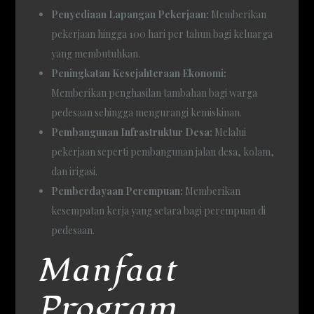
Penyediaan Lapangan Pekerjaan:
Memberikan
pekerjaan hingga 100 hari per tahun bagi keluarga
yang membutuhkan.
Peningkatan Kesejahteraan Ekonomi:
Memberikan penghasilan tambahan bagi warga
pedesaan sehingga mengurangi kemiskinan.
Pembangunan Infrastruktur Desa:
Melalui
pekerjaan seperti pembangunan jalan desa, kolam,
dan irigasi.
Pemberdayaan Perempuan:
Memberikan
kesempatan kerja yang setara bagi perempuan di
pedesaan.
Manfaat
Program