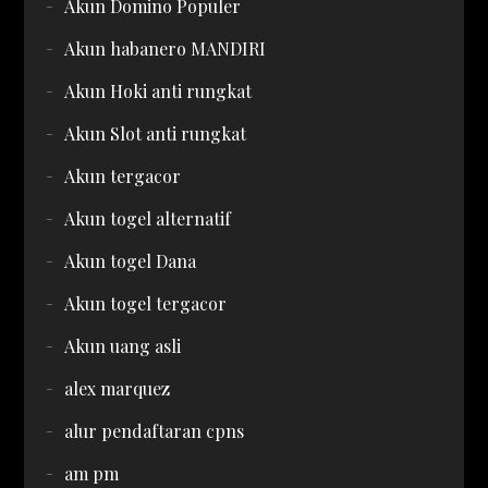
Akun Domino Populer
Akun habanero MANDIRI
Akun Hoki anti rungkat
Akun Slot anti rungkat
Akun tergacor
Akun togel alternatif
Akun togel Dana
Akun togel tergacor
Akun uang asli
alex marquez
alur pendaftaran cpns
am pm