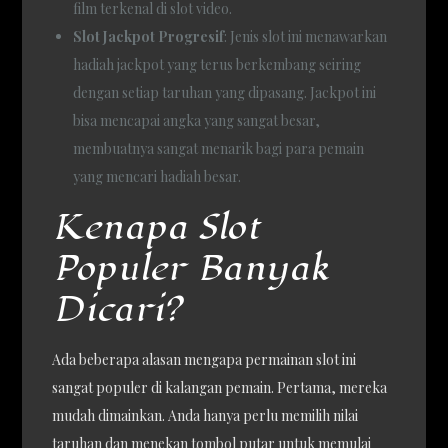
film terkenal di slot video.
Slot Jackpot Progresif
: Jenis slot ini menawarkan
hadiah jackpot yang terus berkembang seiring
dengan setiap taruhan yang dipasang. Jackpot ini
bisa mencapai angka yang sangat besar,
membuatnya sangat menarik bagi para pemain
yang mencari hadiah besar.
Kenapa Slot
Populer Banyak
Dicari?
Ada beberapa alasan mengapa permainan slot ini
sangat populer di kalangan pemain. Pertama, mereka
mudah dimainkan. Anda hanya perlu memilih nilai
taruhan dan menekan tombol putar untuk memulai