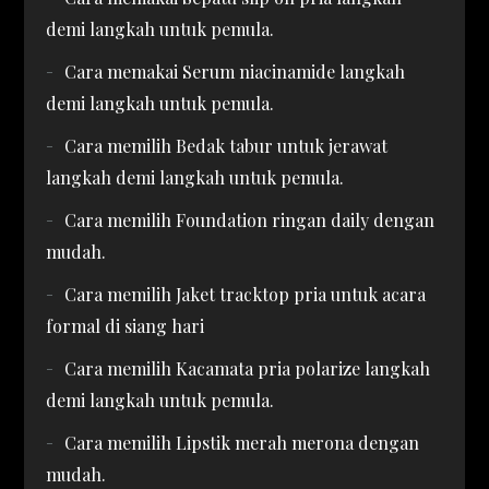
demi langkah untuk pemula.
Cara memakai Serum niacinamide langkah
demi langkah untuk pemula.
Cara memilih Bedak tabur untuk jerawat
langkah demi langkah untuk pemula.
Cara memilih Foundation ringan daily dengan
mudah.
Cara memilih Jaket tracktop pria untuk acara
formal di siang hari
Cara memilih Kacamata pria polarize langkah
demi langkah untuk pemula.
Cara memilih Lipstik merah merona dengan
mudah.