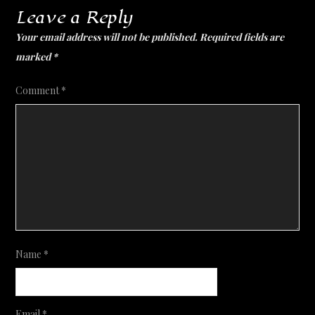
Leave a Reply
Your email address will not be published.
Required fields are
marked
*
Comment
*
Name
*
Email
*