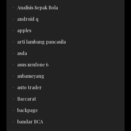
Analisis Sepak Bola
android q
apples
arti lambang pancasila
asda
asus zenfone 6
aubameyang
auto trader
Baccarat
backpage
bandar BCA