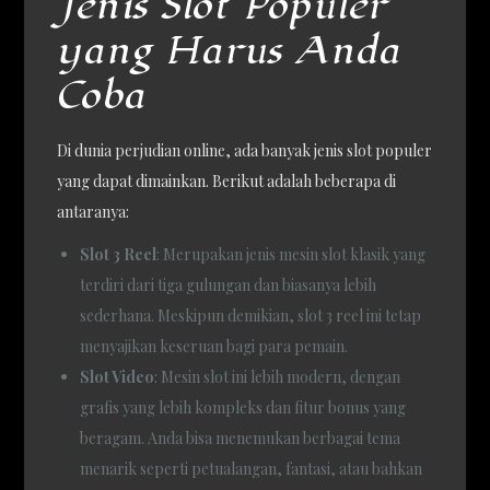
Jenis Slot Populer
yang Harus Anda
Coba
Di dunia perjudian online, ada banyak jenis slot populer
yang dapat dimainkan. Berikut adalah beberapa di
antaranya:
Slot 3 Reel
: Merupakan jenis mesin slot klasik yang
terdiri dari tiga gulungan dan biasanya lebih
sederhana. Meskipun demikian, slot 3 reel ini tetap
menyajikan keseruan bagi para pemain.
Slot Video
: Mesin slot ini lebih modern, dengan
grafis yang lebih kompleks dan fitur bonus yang
beragam. Anda bisa menemukan berbagai tema
menarik seperti petualangan, fantasi, atau bahkan