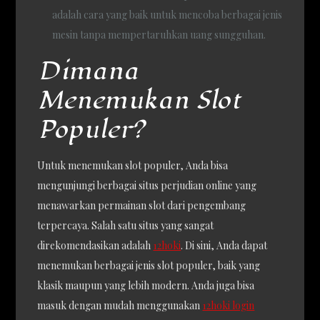
adalah cara yang baik untuk mencoba berbagai jenis
mesin tanpa mempertaruhkan uang sungguhan.
Dimana
Menemukan Slot
Populer?
Untuk menemukan slot populer, Anda bisa
mengunjungi berbagai situs perjudian online yang
menawarkan permainan slot dari pengembang
terpercaya. Salah satu situs yang sangat
direkomendasikan adalah
12hoki
. Di sini, Anda dapat
menemukan berbagai jenis slot populer, baik yang
klasik maupun yang lebih modern. Anda juga bisa
masuk dengan mudah menggunakan
12hoki login