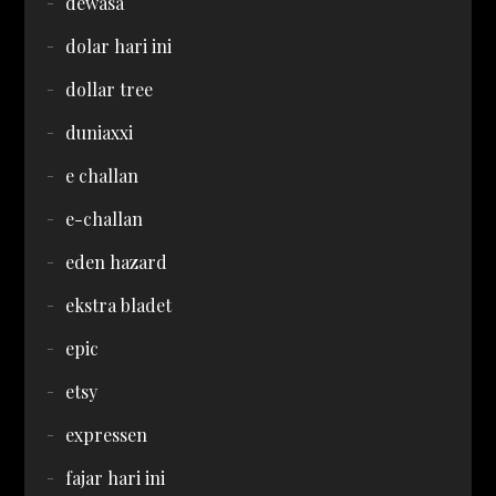
dewasa
dolar hari ini
dollar tree
duniaxxi
e challan
e-challan
eden hazard
ekstra bladet
epic
etsy
expressen
fajar hari ini