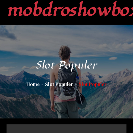
mobdroshowbo
Skip
to
content
Slot Populer
Home
Slot Populer
Slot Populer