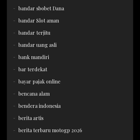
bandar sbobet Dana
bandar Slot aman
bandar terjitu
bandar uang asli
bank mandiri
bar terdekat
bayar pajak online
bencana alam
bendera indonesia
berita artis
berita terbaru motogp 2026