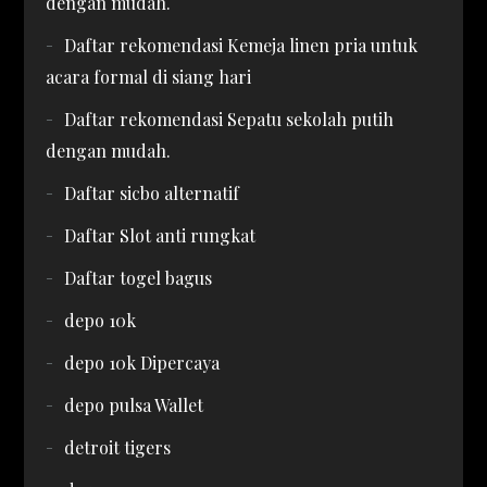
dengan mudah.
Daftar rekomendasi Kemeja linen pria untuk
acara formal di siang hari
Daftar rekomendasi Sepatu sekolah putih
dengan mudah.
Daftar sicbo alternatif
Daftar Slot anti rungkat
Daftar togel bagus
depo 10k
depo 10k Dipercaya
depo pulsa Wallet
detroit tigers