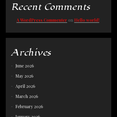
Recent Comments
A WordPress Commenter
on
Hello world!
Archives
June 2026
May 2026
April 2026
March 2026
February 2026
January 2026