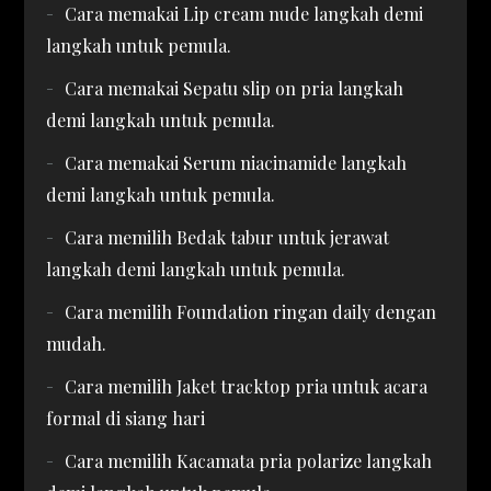
Cara memakai Lip cream nude langkah demi
langkah untuk pemula.
Cara memakai Sepatu slip on pria langkah
demi langkah untuk pemula.
Cara memakai Serum niacinamide langkah
demi langkah untuk pemula.
Cara memilih Bedak tabur untuk jerawat
langkah demi langkah untuk pemula.
Cara memilih Foundation ringan daily dengan
mudah.
Cara memilih Jaket tracktop pria untuk acara
formal di siang hari
Cara memilih Kacamata pria polarize langkah