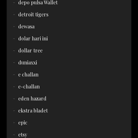
depo pulsa Wallet
detroit tigers
dewasa
dolar hari ini
dollar tree
duniaxxi
e challan
e-challan
eden hazard
ekstra bladet
epic
etsy