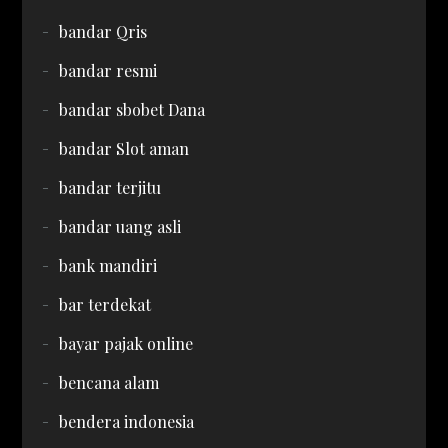
bandar Qris
bandar resmi
bandar sbobet Dana
bandar Slot aman
bandar terjitu
bandar uang asli
bank mandiri
bar terdekat
bayar pajak online
bencana alam
bendera indonesia