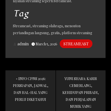
layanan streaming seperti Streameast.
Tag
Streameast, streaming olahraga, menonton
pertandingan langsung, gratis, platform streaming
admin
STREAMEAST
March 5, 2026
Post
INFO CPNS 2026:
YUNI SHARA: KARIR
navigation
PERSIAPAN, JADWAL,
CEMERLANG,
DAN HAL-HAL YANG
KEHIDUPAN PRIBADI,
PERLU DIKETAHUI
DAN PERJALANAN
MUSIK YANG