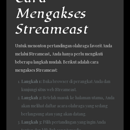
Mengakses
Streameast
Untuk menonton pertandingan olahraga favorit Anda
melalui Streameast, Anda hanya perlu mengikuti
beberapa langkah mudah. Berikut adalah cara
mengakses Streameast:
Langkah 1:
Buka browser di perangkat Anda dan
kunjungi situs web Streameast.
Langkah 2:
Setelah masuk ke halaman utama, Anda
akan melihat daftar acara olahraga yang sedang
berlangsung atau yang akan datang.
Langkah 3:
Pilih pertandingan yang ingin Anda