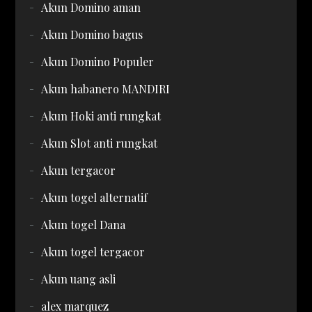
Akun Domino aman
Akun Domino bagus
Akun Domino Populer
Akun habanero MANDIRI
Akun Hoki anti rungkat
Akun Slot anti rungkat
Akun tergacor
Akun togel alternatif
Akun togel Dana
Akun togel tergacor
Akun uang asli
alex marquez