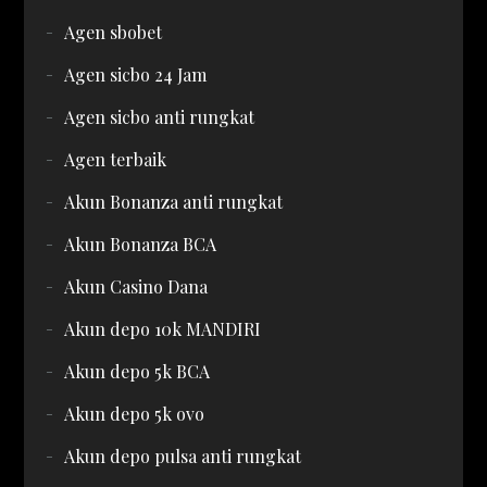
Agen sbobet
Agen sicbo 24 Jam
Agen sicbo anti rungkat
Agen terbaik
Akun Bonanza anti rungkat
Akun Bonanza BCA
Akun Casino Dana
Akun depo 10k MANDIRI
Akun depo 5k BCA
Akun depo 5k ovo
Akun depo pulsa anti rungkat