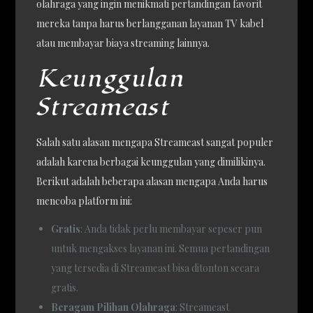
olahraga yang ingin menikmati pertandingan favorit
mereka tanpa harus berlangganan layanan TV kabel
atau membayar biaya streaming lainnya.
Keunggulan
Streameast
Salah satu alasan mengapa Streameast sangat populer
adalah karena berbagai keunggulan yang dimilikinya.
Berikut adalah beberapa alasan mengapa Anda harus
mencoba platform ini:
Gratis
: Anda tidak perlu membayar sepeser pun
untuk mengakses layanan ini. Semua pertandingan
yang tersedia di Streameast bisa ditonton secara
gratis.
Beragam Pilihan Olahraga
: Streameast