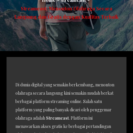
Streameast: Menonton Olahraga Secara
Langsung dan Gratis dengan Kualitas Terbaik
Di dunia digital yang semakin berkembang, menonton
olahraga secara langsung kini semakin mudah berkat
berbagai platform streaming online. Salah satu
platform yang paling banyak dicari oleh penggemar
olahraga adalah
Streameast
. Platform ini
menawarkan akses gratis ke berbagai pertandingan