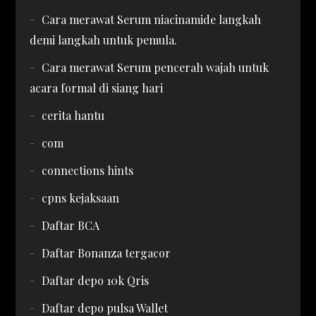
Cara merawat Serum niacinamide langkah
demi langkah untuk pemula.
Cara merawat Serum pencerah wajah untuk
acara formal di siang hari
cerita hantu
com
connections hints
cpns kejaksaan
Daftar BCA
Daftar Bonanza tergacor
Daftar depo 10k Qris
Daftar depo pulsa Wallet