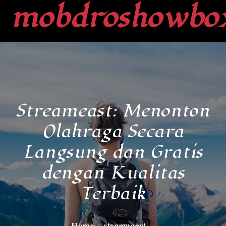
mobdroshowbo
Skip
to
content
Streameast: Menonton
Olahraga Secara
Langsung dan Gratis
dengan Kualitas
Terbaik
Home
streameast