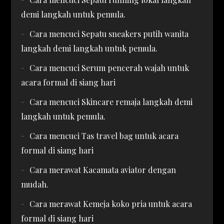
demi langkah untuk pemula.
Cara mencuci Sepatu sneakers putih wanita
langkah demi langkah untuk pemula.
Cara mencuci Serum pencerah wajah untuk
acara formal di siang hari
Cara mencuci Skincare remaja langkah demi
langkah untuk pemula.
Cara mencuci Tas travel bag untuk acara
formal di siang hari
Cara merawat Kacamata aviator dengan
mudah.
Cara merawat Kemeja koko pria untuk acara
formal di siang hari