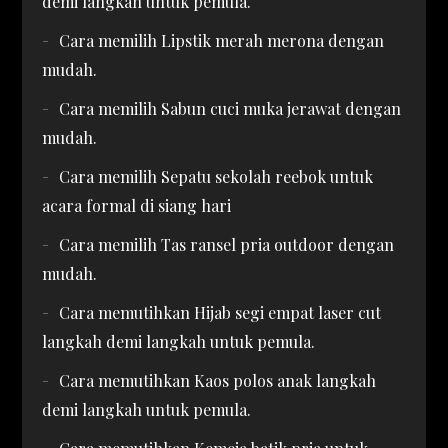
demi langkah untuk pemula.
Cara memilih Lipstik merah merona dengan
mudah.
Cara memilih Sabun cuci muka jerawat dengan
mudah.
Cara memilih Sepatu sekolah reebok untuk
acara formal di siang hari
Cara memilih Tas ransel pria outdoor dengan
mudah.
Cara memutihkan Hijab segi empat laser cut
langkah demi langkah untuk pemula.
Cara memutihkan Kaos polos anak langkah
demi langkah untuk pemula.