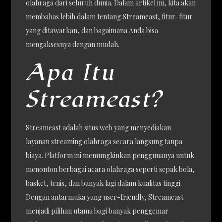
olahraga dari seluruh dunia. Dalam artikel ini, kita akan
membahas lebih dalam tentang Streameast, fitur-fitur
yang ditawarkan, dan bagaimana Anda bisa
mengaksesnya dengan mudah.
Apa Itu
Streameast?
Streameast adalah situs web yang menyediakan
layanan streaming olahraga secara langsung tanpa
biaya. Platform ini memungkinkan penggunanya untuk
menonton berbagai acara olahraga seperti sepak bola,
basket, tenis, dan banyak lagi dalam kualitas tinggi.
Dengan antarmuka yang user-friendly, Streameast
menjadi pilihan utama bagi banyak penggemar