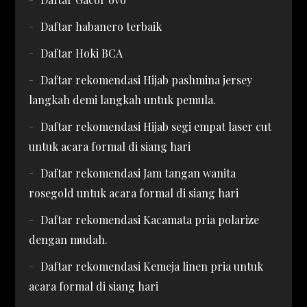
Daftar habanero terbaik
Daftar Hoki BCA
Daftar rekomendasi Hijab pashmina jersey
langkah demi langkah untuk pemula.
Daftar rekomendasi Hijab segi empat laser cut
untuk acara formal di siang hari
Daftar rekomendasi Jam tangan wanita
rosegold untuk acara formal di siang hari
Daftar rekomendasi Kacamata pria polarize
dengan mudah.
Daftar rekomendasi Kemeja linen pria untuk
acara formal di siang hari