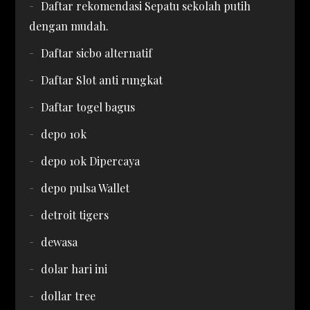
Daftar rekomendasi Sepatu sekolah putih
dengan mudah.
Daftar sicbo alternatif
Daftar Slot anti rungkat
Daftar togel bagus
depo 10k
depo 10k Dipercaya
depo pulsa Wallet
detroit tigers
dewasa
dolar hari ini
dollar tree