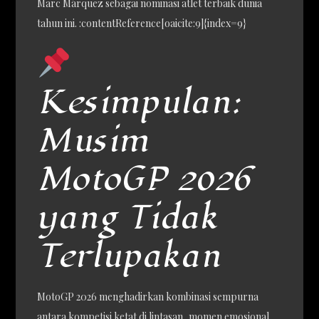
Marc Márquez sebagai nominasi atlet terbaik dunia
tahun ini. :contentReference[oaicite:9]{index=9}
Kesimpulan:
Musim
MotoGP 2026
yang Tidak
Terlupakan
MotoGP 2026 menghadirkan kombinasi sempurna
antara kompetisi ketat di lintasan, momen emosional