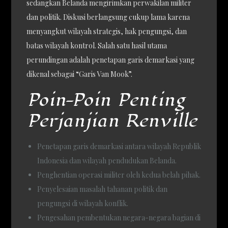
sedangkan Belanda mengirimkan perwakilan militer
dan politik. Diskusi berlangsung cukup lama karena
menyangkut wilayah strategis, hak pengungsi, dan
batas wilayah kontrol. Salah satu hasil utama
perundingan adalah penetapan garis demarkasi yang
dikenal sebagai “Garis Van Mook”.
Poin-Poin Penting
Perjanjian Renville
Penetapan garis demarkasi antara wilayah Republik
Indonesia dan wilayah pendudukan Belanda.
Penghentian operasi militer oleh kedua belah pihak.
Penyelesaian masalah tahanan politik dan
pengungsi di wilayah konflik.
Pengesahan pembentukan negara-negara bagian di