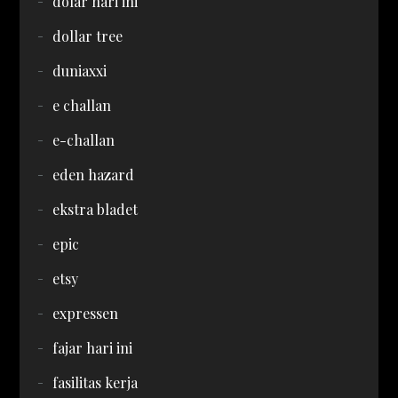
dolar hari ini
dollar tree
duniaxxi
e challan
e-challan
eden hazard
ekstra bladet
epic
etsy
expressen
fajar hari ini
fasilitas kerja