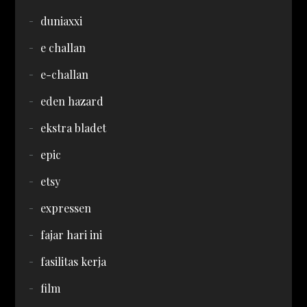
duniaxxi
e challan
e-challan
eden hazard
ekstra bladet
epic
etsy
expressen
fajar hari ini
fasilitas kerja
film