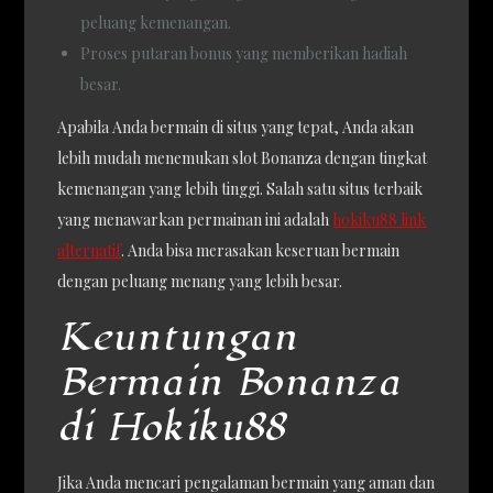
peluang kemenangan.
Proses putaran bonus yang memberikan hadiah
besar.
Apabila Anda bermain di situs yang tepat, Anda akan
lebih mudah menemukan slot Bonanza dengan tingkat
kemenangan yang lebih tinggi. Salah satu situs terbaik
yang menawarkan permainan ini adalah
hokiku88 link
alternatif
. Anda bisa merasakan keseruan bermain
dengan peluang menang yang lebih besar.
Keuntungan
Bermain Bonanza
di Hokiku88
Jika Anda mencari pengalaman bermain yang aman dan