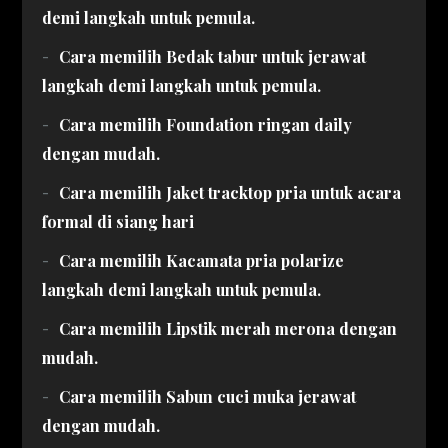
demi langkah untuk pemula.
Cara memilih Bedak tabur untuk jerawat
langkah demi langkah untuk pemula.
Cara memilih Foundation ringan daily
dengan mudah.
Cara memilih Jaket tracktop pria untuk acara
formal di siang hari
Cara memilih Kacamata pria polarize
langkah demi langkah untuk pemula.
Cara memilih Lipstik merah merona dengan
mudah.
Cara memilih Sabun cuci muka jerawat
dengan mudah.