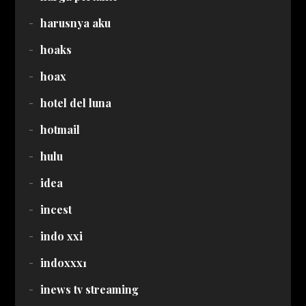
harusnya aku
hoaks
hoax
hotel del luna
hotmail
hulu
idea
incest
indo xxi
indoxxx1
inews tv streaming