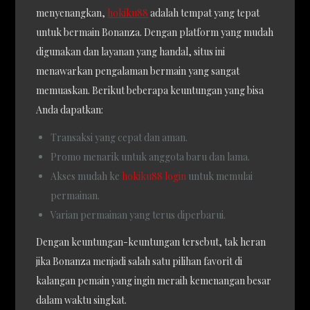
menyenangkan,
hokiku88
adalah tempat yang tepat
untuk bermain Bonanza. Dengan platform yang mudah
digunakan dan layanan yang handal, situs ini
menawarkan pengalaman bermain yang sangat
memuaskan. Berikut beberapa keuntungan yang bisa
Anda dapatkan:
Transaksi yang cepat dan aman.
Promo menarik untuk anggota baru dan lama.
Akses mudah ke
hokiku88 login
untuk memulai
permainan.
Varian permainan yang terus diperbarui.
Dengan keuntungan-keuntungan tersebut, tak heran
jika Bonanza menjadi salah satu pilihan favorit di
kalangan pemain yang ingin meraih kemenangan besar
dalam waktu singkat.