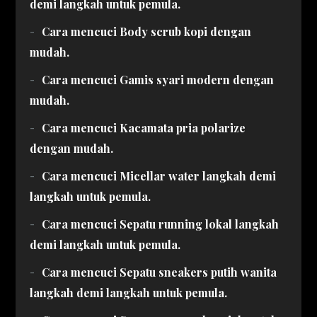
demi langkah untuk pemula.
Cara mencuci Body scrub kopi dengan
mudah.
Cara mencuci Gamis syari modern dengan
mudah.
Cara mencuci Kacamata pria polarize
dengan mudah.
Cara mencuci Micellar water langkah demi
langkah untuk pemula.
Cara mencuci Sepatu running lokal langkah
demi langkah untuk pemula.
Cara mencuci Sepatu sneakers putih wanita
langkah demi langkah untuk pemula.