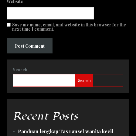
Website
Save my name, email, and website in this browser for the
next time I comment.
Search
Search
Recent Posts
Panduan lengkap Tas ransel wanita kecil