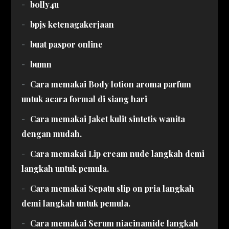
bolly4u
bpjs ketenagakerjaan
buat paspor online
bumn
Cara memakai Body lotion aroma parfum
untuk acara formal di siang hari
Cara memakai Jaket kulit sintetis wanita
dengan mudah.
Cara memakai Lip cream nude langkah demi
langkah untuk pemula.
Cara memakai Sepatu slip on pria langkah
demi langkah untuk pemula.
Cara memakai Serum niacinamide langkah