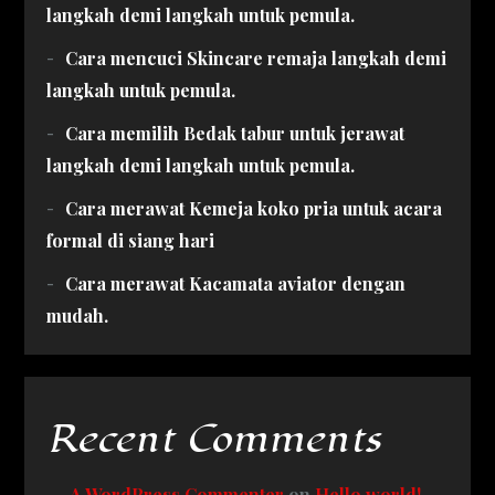
langkah demi langkah untuk pemula.
Cara mencuci Skincare remaja langkah demi
langkah untuk pemula.
Cara memilih Bedak tabur untuk jerawat
langkah demi langkah untuk pemula.
Cara merawat Kemeja koko pria untuk acara
formal di siang hari
Cara merawat Kacamata aviator dengan
mudah.
Recent Comments
A WordPress Commenter
on
Hello world!