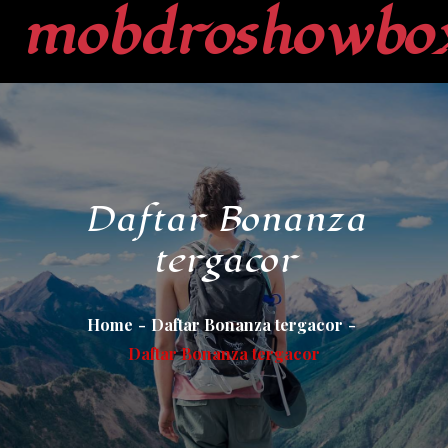
mobdroshowbo
Skip
to
content
Daftar Bonanza
tergacor
Home
Daftar Bonanza tergacor
Daftar Bonanza tergacor