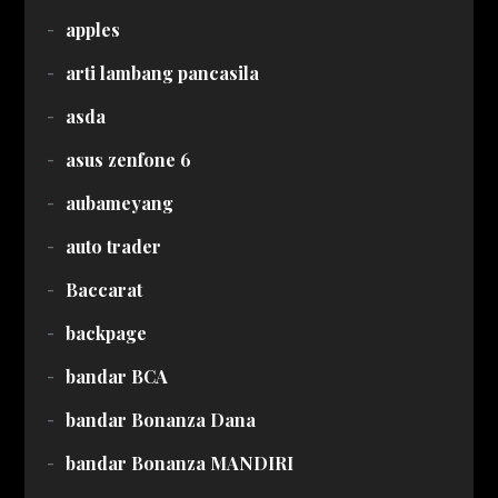
apples
arti lambang pancasila
asda
asus zenfone 6
aubameyang
auto trader
Baccarat
backpage
bandar BCA
bandar Bonanza Dana
bandar Bonanza MANDIRI