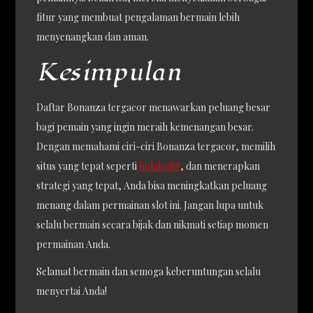
fitur yang membuat pengalaman bermain lebih
menyenangkan dan aman.
Kesimpulan
Daftar Bonanza tergacor menawarkan peluang besar
bagi pemain yang ingin meraih kemenangan besar.
Dengan memahami ciri-ciri Bonanza tergacor, memilih
situs yang tepat seperti
hokiku88
, dan menerapkan
strategi yang tepat, Anda bisa meningkatkan peluang
menang dalam permainan slot ini. Jangan lupa untuk
selalu bermain secara bijak dan nikmati setiap momen
permainan Anda.
Selamat bermain dan semoga keberuntungan selalu
menyertai Anda!