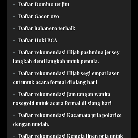
Daftar Domino terjitu
Daftar Gacor ovo
Daftar habanero terbaik
Daftar Hoki BCA
Daftar rekomendasi Hijab pashmina jersey
langkah demi langkah untuk pemula.
Daftar rekomendasi Hijab segi empat laser
cut untuk acara formal di siang hari
Daftar rekomendasi Jam tangan wanita
rosegold untuk acara formal di siang hari
Daftar rekomendasi Kacamata pria polarize
dengan mudah.
Daftar rekomendasi Kemeja linen pria untuk