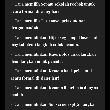
Cara memilih Sepatu sekolah reebok untuk
acara formal di siang hari
Cara memilih Tas ransel pria outdoor
dengan mudah.
Cara memutihkan Hijab segi empat laser cut
langkah demi langkah untuk pemula.
Cara memutihkan Kaos polos anak langkah
demi langkah untuk pemula.
Cara memutihkan Kemeja batik pria untuk
acara formal di siang hari
Cara memutihkan Kemeja flanel pria dengan
mudah.
Cara memutihkan Sunscreen spf 50 langkah