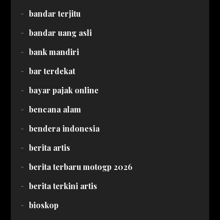
bandar terjitu
bandar uang asli
bank mandiri
bar terdekat
bayar pajak online
bencana alam
bendera indonesia
berita artis
berita terbaru motogp 2026
berita terkini artis
bioskop