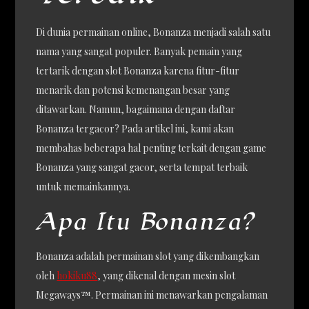
Di dunia permainan online, Bonanza menjadi salah satu
nama yang sangat populer. Banyak pemain yang
tertarik dengan slot Bonanza karena fitur-fitur
menarik dan potensi kemenangan besar yang
ditawarkan. Namun, bagaimana dengan daftar
Bonanza tergacor? Pada artikel ini, kami akan
membahas beberapa hal penting terkait dengan game
Bonanza yang sangat gacor, serta tempat terbaik
untuk memainkannya.
Apa Itu Bonanza?
Bonanza adalah permainan slot yang dikembangkan
oleh
hokiku88
, yang dikenal dengan mesin slot
Megaways™. Permainan ini menawarkan pengalaman